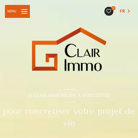
0
FR
MENU
G CLAIR IMMOBILIER, À VOS CÔTÉS
pour concrétiser votre projet de
vie