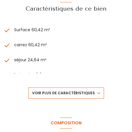
HAMANT aux 07 72 14 23 49
contact@gclair-immo.com
Caractéristiques de ce bien
CPI : 83052019000040051
Les informations sur les risques auxquels ce bien est
exposé sont disponibles sur le site
Géorisques
Surface 60,42 m²
carrez 60,42 m²
séjour 24,64 m²
1 chambre(s)
1 salle(s) de bain
VOIR PLUS DE CARACTÉRISTIQUES
1 salle(s) d'eau
construit en 2009
COMPOSITION