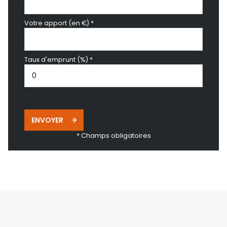
Votre apport (en €) *
Taux d'emprunt (%) *
ENVOYER
* Champs obligatoires