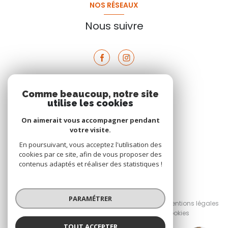
NOS RÉSEAUX
Nous suivre
Comme beaucoup, notre site
VOTRE ESPACE
utilise les cookies
Espace propriétaire
On aimerait vous accompagner pendant
votre visite.
En poursuivant, vous acceptez l'utilisation des
SE CONNECTER
cookies par ce site, afin de vous proposer des
contenus adaptés et réaliser des statistiques !
© 2026 | Tous droits réservés
PARAMÉTRER
Nos honoraires
Nos partenaires
Mentions légales
Admin
Politique RGPD
Cookies
TOUT ACCEPTER