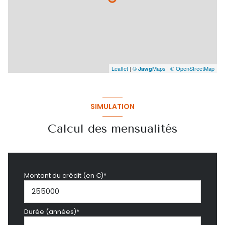
Leaflet
|
©
Maps
|
© OpenStreetMap
Jawg
SIMULATION
Calcul des mensualités
Montant du crédit (en €)*
Durée (années)*