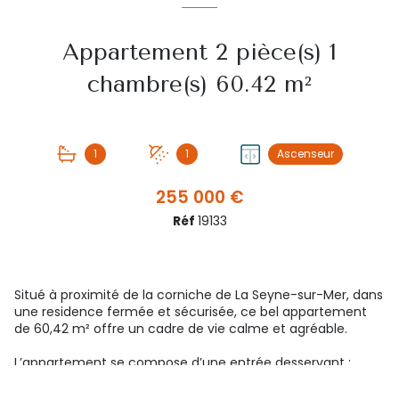
Appartement 2 pièce(s) 1
chambre(s) 60.42 m²
1
1
Ascenseur
255 000 €
Réf
19133
Situé à proximité de la corniche de La Seyne-sur-Mer, dans
une residence fermée et sécurisée, ce bel appartement
de 60,42 m² offre un cadre de vie calme et agréable.
L’appartement se compose d’une entrée desservant :
- Une cuisine ouverte, entièrement équipée et aménagée
- Un séjour lumineux donnant accès à une terrasse et un