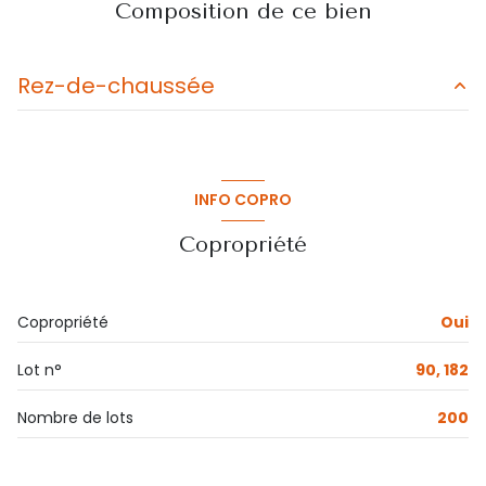
Composition de ce bien
Chauffage individuel : autre (electrique)
exposition Sud-Ouest
Rez-de-chaussée
2ème étage
cuisine
m²
ascenseur
chambre
m²
INFO COPRO
salle de bain
m²
terrasse
Copropriété
salon/sejour
m²
interphone
Copropriété
Oui
Lot n°
90, 182
Nombre de lots
200