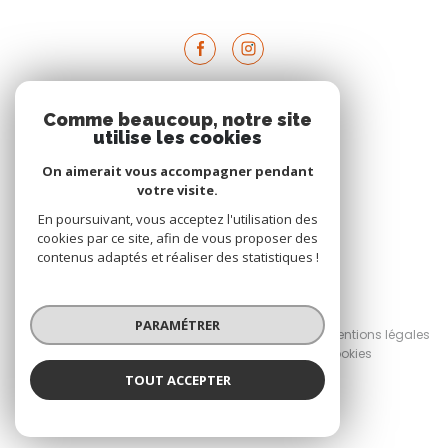
Comme beaucoup, notre site
VOTRE ESPACE
utilise les cookies
Espace propriétaire
On aimerait vous accompagner pendant
votre visite.
En poursuivant, vous acceptez l'utilisation des
SE CONNECTER
cookies par ce site, afin de vous proposer des
contenus adaptés et réaliser des statistiques !
© 2026 | Tous droits réservés
PARAMÉTRER
Nos honoraires
Nos partenaires
Mentions légales
Admin
Politique RGPD
Cookies
TOUT ACCEPTER
Réalisé par :