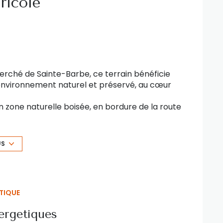
ricole
herché de Sainte-Barbe, ce terrain bénéficie
environnement naturel et préservé, au cœur
en zone naturelle boisée, en bordure de la route
US
les, cadastrées n°42 et n°43, situées en zone
ain est classé constructible, mais
les règles
 permettent pas la construction d’une
TIQUE
construction annexe est envisageable.
ergetiques