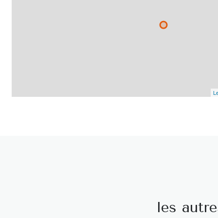
Le
les autr