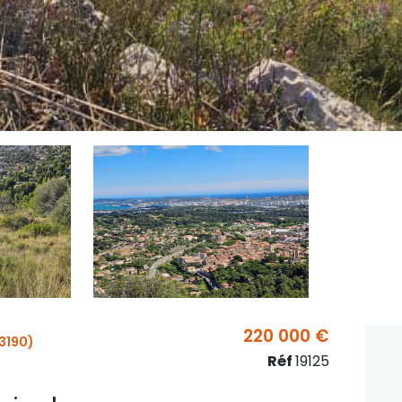
220 000 €
3190)
Réf
19125