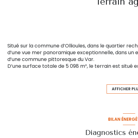
Terrain ag
Situé sur la commune d’Ollioules, dans le quartier rec
d’une vue mer panoramique exceptionnelle, dans un 
d’une commune pittoresque du Var.
D’une surface totale de 5 098 m², le terrain est situé 
du Gros-Cerveau.
Le bien est majoritairement non constructible.
Composition du terrain:
AFFICHER PL
- Un lot de deux parcelles attenantes non constructib
naturelle
Parcelle d’environ 329m² donnant sur la route. Le terr
d’urbanisme et les contraintes d’implantation ne
BILAN ÉNERGÉ
maison d’habitation
.
Seule la réalisation d’un garage ou d’une petite 
Diagnostics én
- L’ensemble formant une seule unité foncière.