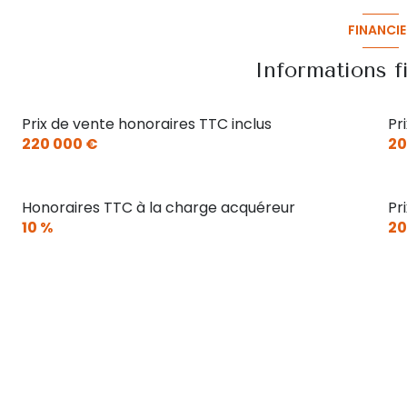
FINANCIE
Informations f
Prix de vente honoraires TTC inclus
Pr
220 000 €
20
Honoraires TTC à la charge acquéreur
Pr
10 %
20