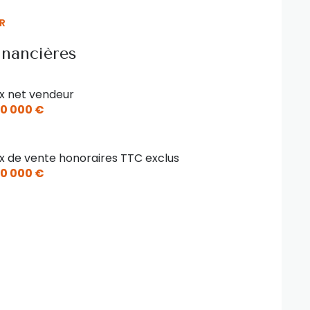
R
inancières
ix net vendeur
0 000 €
ix de vente honoraires TTC exclus
0 000 €