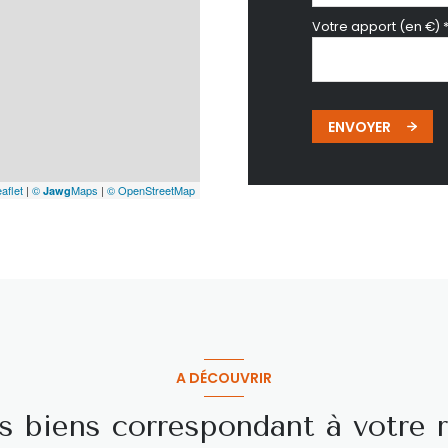
Votre apport (en €) 
ENVOYER
aflet
|
©
Maps
|
© OpenStreetMap
Jawg
A DÉCOUVRIR
es biens correspondant à votre 