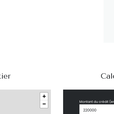
ier
Cal
+
Montant du crédit (e
−